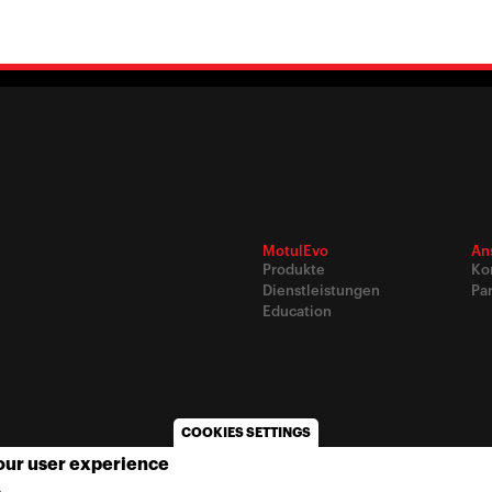
MotulEvo
An
Produkte
Ko
Dienstleistungen
Pa
Education
COOKIES SETTINGS
your user experience