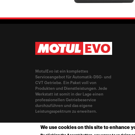
MotulEvo ist ein komplettes
Serviceangebot für Automatik-DSG- und
CVT Getriebe. Ein Paket voll von
Produkten und Dienstleistungen. Jede
Werkstatt ist somit in der Lage einen
professionellen Getriebeservice
durchzuführen und das eigene
Leistungsspektrum zu erweitern.
LAND WECHSELN
We use cookies on this site to enhance 