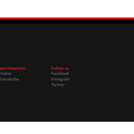
sprechpartner
Follow us
ntakte
Facebook
rtnersuche
Instagram
Twitter