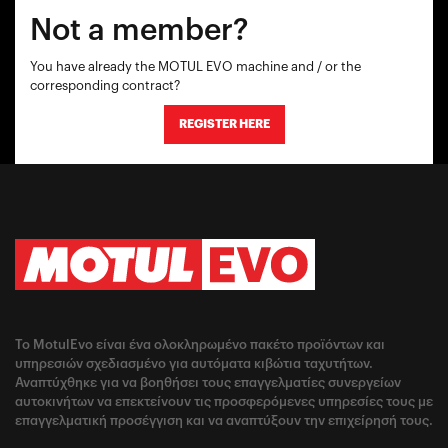
Not a member?
You have already the MOTUL EVO machine and / or the
corresponding contract?
REGISTER HERE
Το MotulEvo είναι ένα ολοκληρωμένο πακέτο προϊόντων και
υπηρεσιών σχεδιασμένο για αυτόματα κιβώτια ταχυτήτων.
Αναπτύχθηκε για να βοηθήσει τους επαγγελματίες συνεργείων
αυτοκινήτων να επεκτείνουν τις προσφερόμενες υπηρεσίες τους με
επαγγελματική προσέγγιση και να αναπτύξουν την επιχείρησή τους.