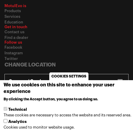
MotulEvo is
Products
Services
Education
Get in touch
Contact us
Find a dealer
Follow us
Facebook
Instagram
Twitter
CHANGE LOCATION
COOKIES SETTINGS
Germany / Greek
We use cookies on this site to enhance your user
experience
By clicking the Accept button, you agree to us doing so.
MORE INFO
© 2020
Motul
-
Πολιτική Απορρήτου
Technical
These cookies are necessary to access the website and its reserved area.
Analytics
Cookies used to monitor website usage.