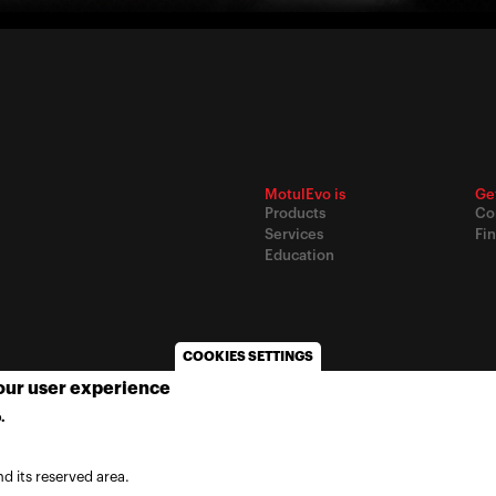
MotulEvo is
Ge
Products
Co
Services
Fin
Education
COOKIES SETTINGS
your user experience
© 2020
Motul
-
Privacy policy
.
MORE INFO
d its reserved area.