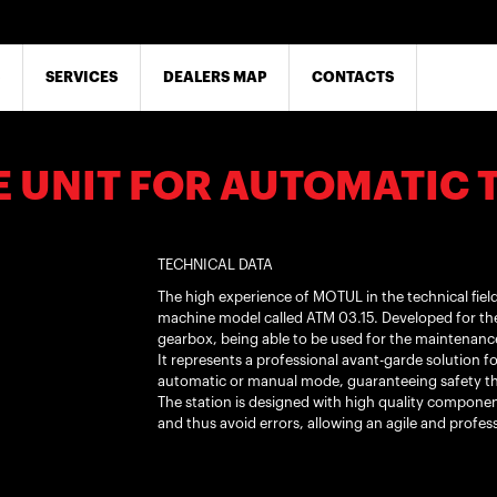
SERVICES
DEALERS MAP
CONTACTS
 UNIT FOR AUTOMATIC 
TECHNICAL DATA
The high experience of MOTUL in the technical field
machine model called ATM 03.15. Developed for the
gearbox, being able to be used for the maintenanc
It represents a professional avant-garde solution f
automatic or manual mode, guaranteeing safety t
The station is designed with high quality component
and thus avoid errors, allowing an agile and profess