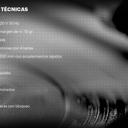
 TÉCNICAS
220 V 50 Hz
 margen de +/- 10 gr
nada
botones con 4 teclas
 1.500 mm con acoplamientos rápidos
 aceite
luminados
nteras con bloqueo