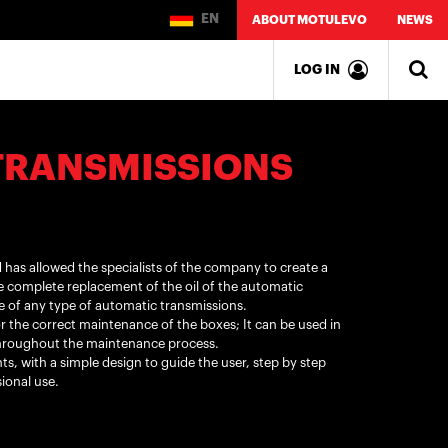
EN
ABOUT MOTULEVO
NEWS
LOG IN
TRANSMISSIONS
 has allowed the specialists of the company to create a
 complete replacement of the oil of the automatic
e of any type of automatic transmissions.
or the correct maintenance of the boxes; It can be used in
hroughout the maintenance process.
s, with a simple design to guide the user, step by step
ional use.