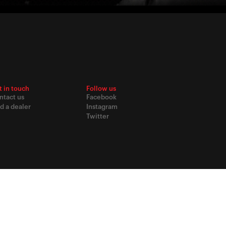
t in touch
Follow us
ntact us
Facebook
d a dealer
Instagram
Twitter