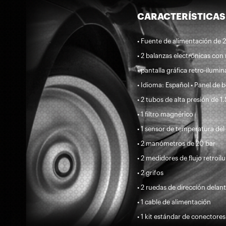
CARACTERÍSTICAS
• Fuente de alimentación de 
• 2 balanzas electrónicas con
• pantalla gráfica retro-ilumi
• Idioma: Español • Panel de 
• 2 tubos de alta presión de
• 1 filtro magnérico
• 1 sensor de temperatura del
• 2 manómetros de 20 bar
• 2 medidores de flujo retroi
• 2 grifos
• 2 ruedas de dirección dela
• 1 cable de alimentación
• 1 kit estándar de conectores