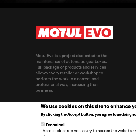
MotulEvo is a project dedicated to the
maintenance of automatic gearboxes.
Full package of products and services
allows every retailer or workshop to
perform the work in a correct and
professional way, increasing their
business.
CHANGE LOCATION
We use cookies on this site to enhance 
By clicking the Accept button, you agree to us doing so
Germany / English
Technical
These cookies are necessary to access the website an